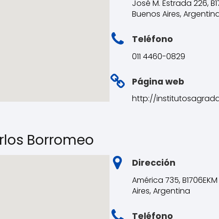
José M. Estrada 226, B
Buenos Aires, Argentin
Teléfono
011 4460-0829
Página web
http://institutosagra
arlos Borromeo
Dirección
América 735, B1706EKM
Aires, Argentina
Teléfono