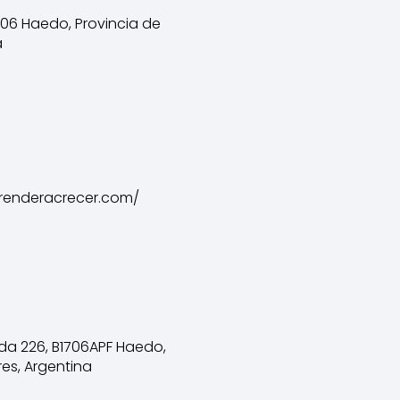
706 Haedo, Provincia de
a
renderacrecer.com/
ada 226, B1706APF Haedo,
res, Argentina