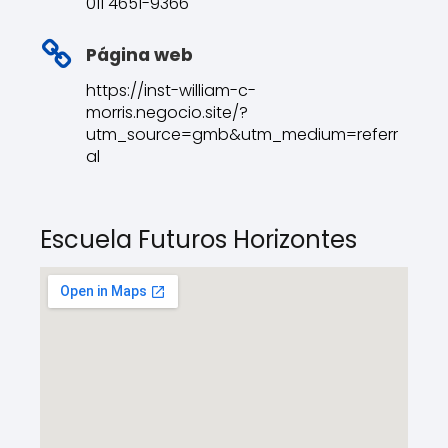
011 4651-9366
Página web
https://inst-william-c-
morris.negocio.site/?
utm_source=gmb&utm_medium=referr
al
Escuela Futuros Horizontes