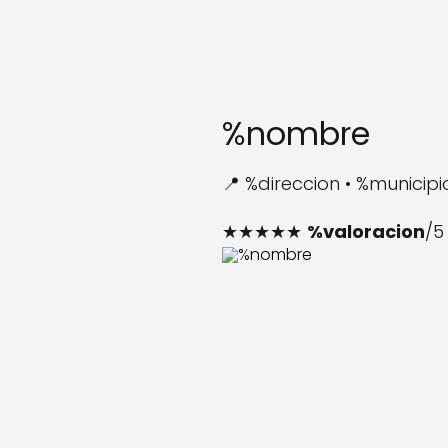
%nombre
📍 %direccion • %municipi
★★★★★
%valoracion
/5