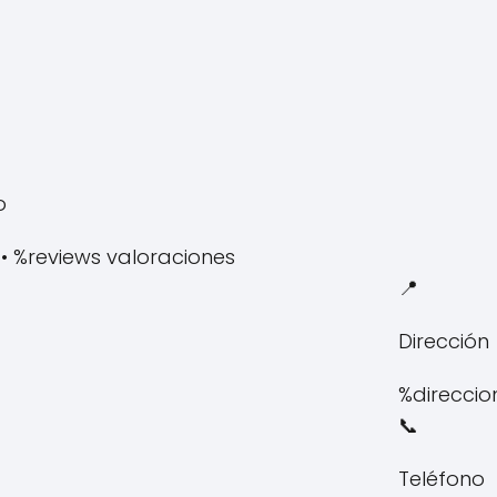
o
 • %reviews valoraciones
📍
Dirección
%direccio
📞
Teléfono