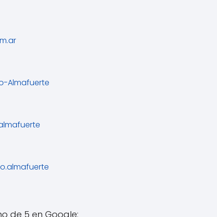
om.ar
to-Almafuerte
-almafuerte
to.almafuerte
imo de 5 en Google: