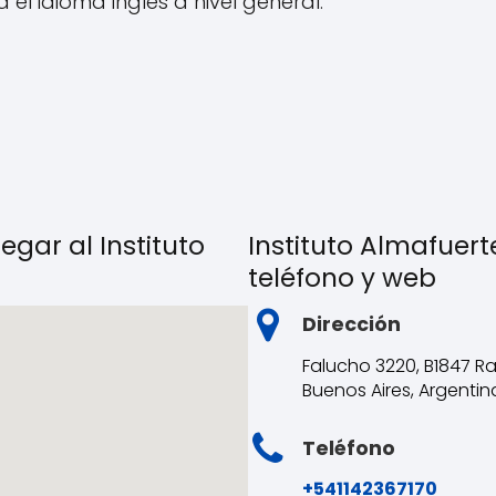
 el idioma inglés a nivel general.
egar al Instituto
Instituto Almafuerte
teléfono y web
Dirección
Falucho 3220, B1847 Ra
Buenos Aires, Argentin
Teléfono
+541142367170