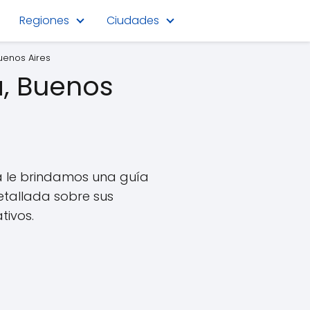
Regiones
Ciudades
uenos Aires
a, Buenos
cá le brindamos una guía
etallada sobre sus
tivos.