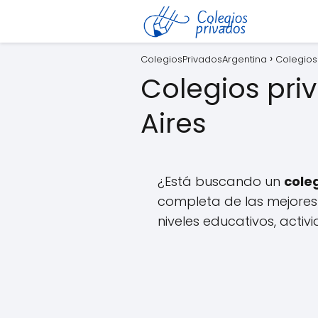
ColegiosPrivadosArgentina
Colegios
Colegios pri
Aires
¿Está buscando un
cole
completa de las mejores 
niveles educativos, activ