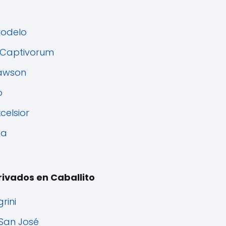
Modelo
x Captivorum
Rawson
o
celsior
da
rivados en Caballito
rini
 San José