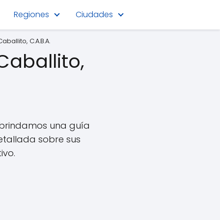
Regiones
Ciudades
allito, C.A.B.A.
Caballito,
e brindamos una guía
etallada sobre sus
ivo.