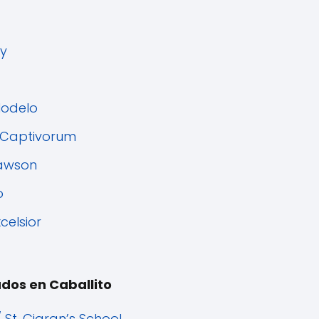
ry
Modelo
x Captivorum
Rawson
o
celsior
ados en Caballito
 St. Ciaran’s School