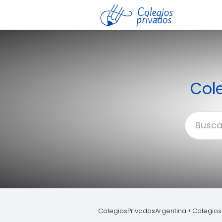
Cole
ColegiosPrivadosArgentina
Colegios